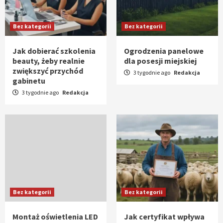
Bez kategorii
Bez kategorii
Jak dobierać szkolenia
Ogrodzenia panelowe
beauty, żeby realnie
dla posesji miejskiej
zwiększyć przychód
3 tygodnie ago
Redakcja
gabinetu
3 tygodnie ago
Redakcja
Bez kategorii
Bez kategorii
Montaż oświetlenia LED
Jak certyfikat wpływa