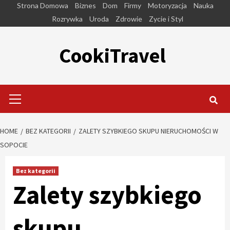
Skip
Strona Domowa
Biznes
Dom
Firmy
Motoryzacja
Nauka
to
Rozrywka
Uroda
Zdrowie
Zycie i Styl
content
CookiTravel
Primary
Menu
HOME
BEZ KATEGORII
ZALETY SZYBKIEGO SKUPU NIERUCHOMOŚCI W
SOPOCIE
Bez kategorii
Zalety szybkiego
skupu