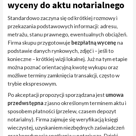
wyceny do aktu notarialnego
Standardowo zaczyna się od krótkiej rozmowy i
przekazania podstawowych informacji: adresu,
metrażu, stanu prawnego, ewentualnych obciążeń.
Firma skupu przygotowuje
bezpłatną wycenę
na
podstawie danych rynkowych, zdjęć i – jeśli to
konieczne – krótkiej wizji lokalnej. Już na tym etapie
można poznać orientacyjną kwotę wykupu oraz
możliwe terminy zamknięcia transakcji, często w
trybie ekspresowym.
Po akceptacji propozycji sporządzana jest
umowa
przedwstępna
z jasno określonym terminem aktu i
sposobem płatności (przelew, czasem depozyt
notarialny). Firma zajmuje się weryfikacją księgi
wieczystej, uzyskaniem niezbędnych zaświadczeń
oraz koordynacją spotkania u notariusza. Dzięki