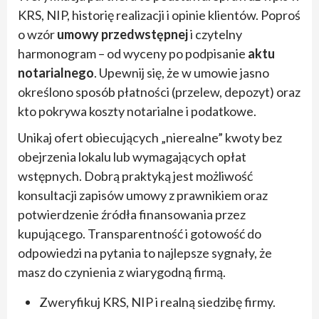
KRS, NIP, historię realizacji i opinie klientów. Poproś
o wzór
umowy przedwstępnej
i czytelny
harmonogram – od wyceny po podpisanie
aktu
notarialnego
. Upewnij się, że w umowie jasno
określono sposób płatności (przelew, depozyt) oraz
kto pokrywa koszty notarialne i podatkowe.
Unikaj ofert obiecujących „nierealne” kwoty bez
obejrzenia lokalu lub wymagających opłat
wstępnych. Dobrą praktyką jest możliwość
konsultacji zapisów umowy z prawnikiem oraz
potwierdzenie źródła finansowania przez
kupującego. Transparentność i gotowość do
odpowiedzi na pytania to najlepsze sygnały, że
masz do czynienia z wiarygodną firmą.
Zweryfikuj KRS, NIP i realną siedzibę firmy.