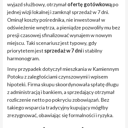
wyjazd służbowy, otrzymał
ofertę gotówkową
po
jednej wizji lokalnej i zamknął sprzedaż w 7 dni.
Ominął koszty pośrednika, nie inwestował w
odświeżenie wnętrza, a pieniądze pozwoliły mu bez
presji czasowej sfinalizować wynajem w nowym
miejscu. Taki scenariusz jest typowy, gdy
priorytetem jest
sprzedaż w 7 dni
i stabilny
harmonogram.
Inny przypadek dotyczył mieszkania w Kamiennym
Potoku z zaległościami czynszowymi i wpisem
hipoteki. Firma skupu skoordynowała spłatę długu
z administracją i bankiem, a sprzedający otrzymał
rozliczenie netto po pokryciu zobowiązań. Bez
takiego wsparcia tradycyjny kupujący mógłby
zrezygnować, obawiając się formalności i ryzyka.