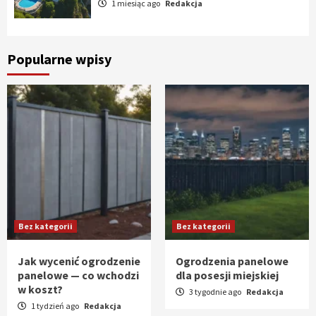
1 miesiąc ago
Redakcja
Popularne wpisy
Bez kategorii
Bez kategorii
Jak wycenić ogrodzenie
Ogrodzenia panelowe
panelowe — co wchodzi
dla posesji miejskiej
w koszt?
3 tygodnie ago
Redakcja
1 tydzień ago
Redakcja