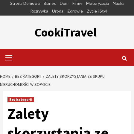
Skip
Strona Domowa
Biznes
Dom
Firmy
Motoryzacja
Nauka
to
Rozrywka
Uroda
Zdrowie
Zycie i Styl
content
CookiTravel
Primary
Menu
HOME
BEZ KATEGORII
ZALETY SKORZYSTANIA ZE SKUPU
NIERUCHOMOŚCI W SOPOCIE
Bez kategorii
Zalety
skorzystania ze