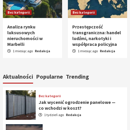
Bez kategorii
Bez kategorii
Analiza rynku
Przestępczość
luksusowych
transgraniczna: handel
nieruchomości w
ludźmi, narkotyki i
Marbelli
współpraca policyjna
1 miesiąc ago
Redakcja
1 miesiąc ago
Redakcja
Aktualności
Popularne
Trending
Bez kategorii
Jak wycenić ogrodzenie panelowe —
co wchodzi w koszt?
1 tydzień ago
Redakcja