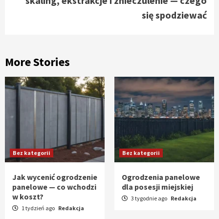
skaling, ekstrakcje i znieczulenie — czego
się spodziewać
More Stories
Bez kategorii
Bez kategorii
Jak wycenić ogrodzenie
Ogrodzenia panelowe
panelowe — co wchodzi
dla posesji miejskiej
w koszt?
3 tygodnie ago
Redakcja
1 tydzień ago
Redakcja