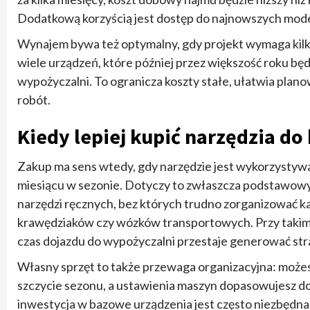
Dodatkową korzyścią jest dostęp do najnowszych modeli
Wynajem bywa też optymalny, gdy projekt wymaga kil
wiele urządzeń, które później przez większość roku będ
wypożyczalni. To ogranicza koszty stałe, ułatwia plan
robót.
Kiedy lepiej kupić narzędzia do
Zakup ma sens wtedy, gdy narzędzie jest wykorzystywane
miesiącu w sezonie. Dotyczy to zwłaszcza podstawowyc
narzędzi ręcznych, bez których trudno zorganizować k
krawędziaków czy wózków transportowych. Przy takim ob
czas dojazdu do wypożyczalni przestaje generować str
Własny sprzęt to także przewaga organizacyjna: możesz
szczycie sezonu, a ustawienia maszyn dopasowujesz do 
inwestycja w bazowe urządzenia jest często niezbędna,