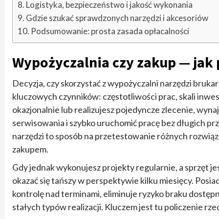
Logistyka, bezpieczeństwo i jakość wykonania
Gdzie szukać sprawdzonych narzędzi i akcesoriów
Podsumowanie: prosta zasada opłacalności
Wypożyczalnia czy zakup — jak 
Decyzja, czy skorzystać z wypożyczalni narzędzi brukar
kluczowych czynników: częstotliwości prac, skali inwest
okazjonalnie lub realizujesz pojedyncze zlecenie, wyn
serwisowania i szybko uruchomić pracę bez długich prz
narzędzi to sposób na przetestowanie różnych rozwią
zakupem.
Gdy jednak wykonujesz projekty regularnie, a sprzęt j
okazać się tańszy w perspektywie kilku miesięcy. Posia
kontrolę nad terminami, eliminuje ryzyko braku dostę
stałych typów realizacji. Kluczem jest tu policzenie r