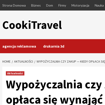
Skip
Strona Domowa
Biznes
Dom
Firmy
Motoryzacja
Nauka
to
content
CookiTravel
agencja reklamowa
drukarnia 3d
HOME
AKTUALNOŚCI
WYPOŻYCZALNIA CZY ZAKUP — KIEDY OPŁACA SI
Aktualności
Wypożyczalnia czy
opłaca się wynająć