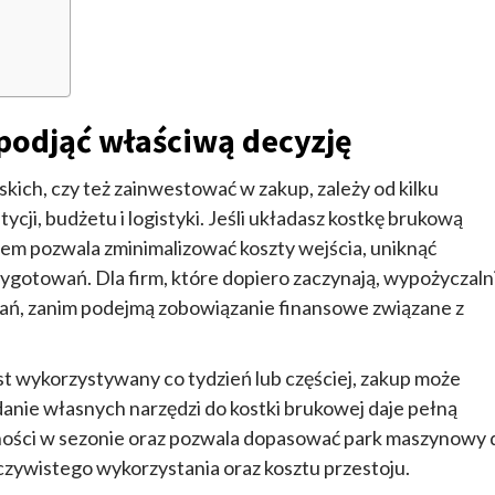
podjąć właściwą decyzję
skich, czy też zainwestować w zakup, zależy od kilku
ycji, budżetu i logistyki. Jeśli układasz kostkę brukową
ajem pozwala zminimalizować koszty wejścia, uniknąć
ygotowań. Dla firm, które dopiero zaczynają, wypożyczaln
zań, zanim podejmą zobowiązanie finansowe związane z
est wykorzystywany co tydzień lub częściej, zakup może
danie własnych narzędzi do kostki brukowej daje pełną
pności w sezonie oraz pozwala dopasować park maszynowy 
zeczywistego wykorzystania oraz kosztu przestoju.