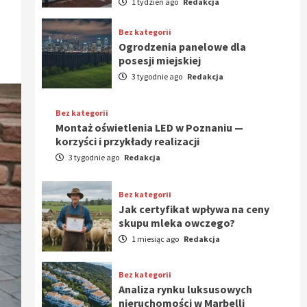
1 tydzień ago
Redakcja
Bez kategorii
Ogrodzenia panelowe dla
posesji miejskiej
3 tygodnie ago
Redakcja
Bez kategorii
Montaż oświetlenia LED w Poznaniu —
korzyści i przykłady realizacji
3 tygodnie ago
Redakcja
Bez kategorii
Jak certyfikat wpływa na ceny
skupu mleka owczego?
1 miesiąc ago
Redakcja
Bez kategorii
Analiza rynku luksusowych
nieruchomości w Marbelli