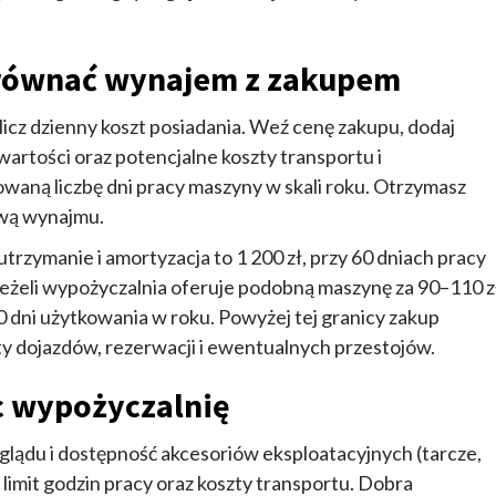
równać wynajem z zakupem
icz dzienny koszt posiadania. Weź cenę zakupu, dodaj
 wartości oraz potencjalne koszty transportu i
waną liczbę dni pracy maszyny w skali roku. Otrzymasz
ową wynajmu.
 utrzymanie i amortyzacja to 1 200 zł, przy 60 dniach pracy
 Jeżeli wypożyczalnia oferuje podobną maszynę za 90–110 z
0 dni użytkowania w roku. Powyżej tej granicy zakup
y dojazdów, rezerwacji i ewentualnych przestojów.
c wypożyczalnię
glądu i dostępność akcesoriów eksploatacyjnych (tarcze,
ę, limit godzin pracy oraz koszty transportu. Dobra