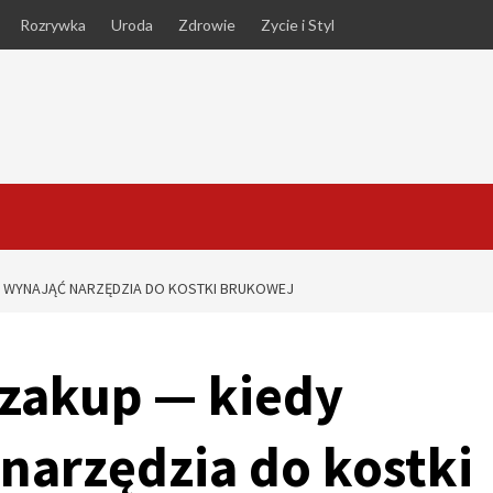
Rozrywka
Uroda
Zdrowie
Zycie i Styl
Ę WYNAJĄĆ NARZĘDZIA DO KOSTKI BRUKOWEJ
 zakup — kiedy
 narzędzia do kostki