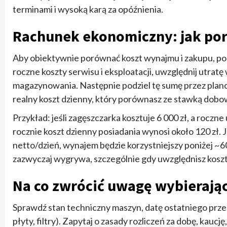
terminami i wysoką karą za opóźnienia.
Rachunek ekonomiczny: jak po
Aby obiektywnie porównać koszt wynajmu i zakupu, pol
roczne koszty serwisu i eksploatacji, uwzględnij utratę
magazynowania. Następnie podziel tę sumę przez plano
realny koszt dzienny, który porównasz ze stawką dob
Przykład: jeśli zagęszczarka kosztuje 6 000 zł, a roczne
rocznie koszt dzienny posiadania wynosi około 120 zł.
netto/dzień, wynajem będzie korzystniejszy poniżej ~6
zazwyczaj wygrywa, szczególnie gdy uwzględnisz koszt
Na co zwrócić uwagę wybierają
Sprawdź stan techniczny maszyn, datę ostatniego prze
płyty, filtry). Zapytaj o zasady rozliczeń za dobę, kaucj