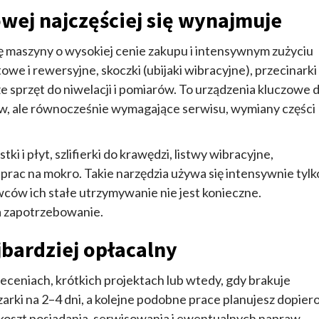
owej najczęściej się wynajmuje
ę maszyny o wysokiej cenie zakupu i intensywnym zużyciu
owe i rewersyjne, skoczki (ubijaki wibracyjne), przecinarki
 sprzęt do niwelacji i pomiarów. To urządzenia kluczowe d
w, ale równocześnie wymagające serwisu, wymiany części
 i płyt, szlifierki do krawędzi, listwy wibracyjne,
rac na mokro. Takie narzędzia używa się intensywnie tylk
ców ich stałe utrzymywanie nie jest konieczne.
a zapotrzebowanie.
jbardziej opłacalny
eceniach, krótkich projektach lub wtedy, gdy brakuje
arki na 2–4 dni, a kolejne podobne prace planujesz dopier
ż koszt posiadania, serwisowania i ewentualnych napraw.