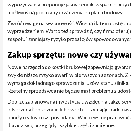
wypożyczalnia proponuje jasny cennik, wsparcie przy dob
możliwością podmiany urządzenia na placu budowy.
Zwróć uwagę na sezonowość. Wiosną i latem dostępno
wyprzedzeniem. Warto też sprawdzić, czy firma oferuje
zespołu i zmniejszy ryzyko przestojów spowodowanyc
Zakup sprzętu: nowe czy używan
Nowe narzędzia do kostki brukowej zapewniają gwaran
zwykle niższe ryzyko awarii w pierwszych sezonach. Z k
wymaga dokładnego sprawdzenia luzów, stanu silnika, 
Rzetelny sprzedawca nie będzie miał problemu z udost
Dobrze zaplanowana inwestycja uwzględnia także serw
odsprzedaż po sezonie lub dwóch. Trzymając park masz
obniży realny koszt posiadania. Warto współpracować 
doradztwo, przeglądy i szybkie części zamienne.