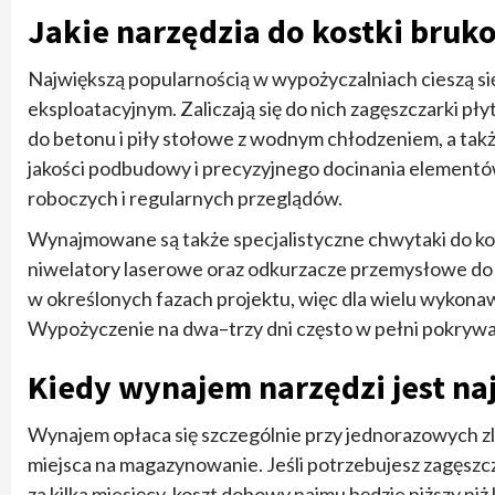
Jakie narzędzia do kostki bruk
Największą popularnością w wypożyczalniach cieszą si
eksploatacyjnym. Zaliczają się do nich zagęszczarki płyt
do betonu i piły stołowe z wodnym chłodzeniem, a także
jakości podbudowy i precyzyjnego docinania elementó
roboczych i regularnych przeglądów.
Wynajmowane są także specjalistyczne chwytaki do kostki
niwelatory laserowe oraz odkurzacze przemysłowe do p
w określonych fazach projektu, więc dla wielu wykonaw
Wypożyczenie na dwa–trzy dni często w pełni pokryw
Kiedy wynajem narzędzi jest na
Wynajem opłaca się szczególnie przy jednorazowych zl
miejsca na magazynowanie. Jeśli potrzebujesz zagęszcz
za kilka miesięcy, koszt dobowy najmu będzie niższy ni