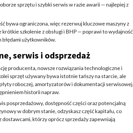
orze sprzętu i szybki serwis w razie awarii — najlepiej z
ść bywa ograniczona, więc rezerwuj kluczowe maszyny z
 krótkie szkolenie z obsługi i BHP — poprawi to wydajność
h błędami użytkowników.
e, serwis i odsprzedaż
cję producenta, nowsze rozwiązania technologiczne i
olei sprzęt używany bywa istotnie tańszy na starcie, ale
płyty roboczej, amortyzatorów i dokumentacji serwisowej
ępnieniem historii napraw.
is posprzedażowy, dostępność części oraz potencjalną
ynowy w dobrym stanie, odzyskasz część kapitału, co
z dostawcami, którzy oprócz sprzedaży zapewniają