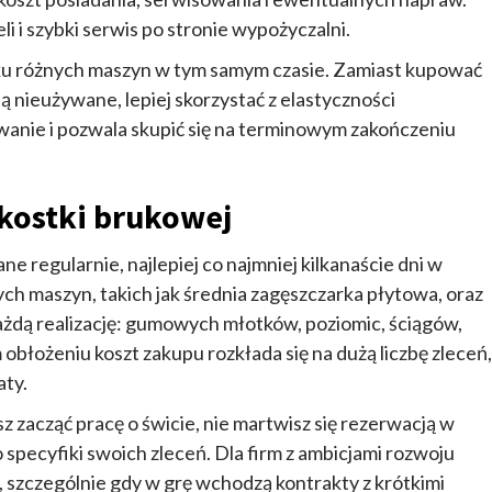
 i szybki serwis po stronie wypożyczalni.
ku różnych maszyn w tym samym czasie. Zamiast kupować
ą nieużywane, lepiej skorzystać z elastyczności
owanie i pozwala skupić się na terminowym zakończeniu
 kostki brukowej
 regularnie, najlepiej co najmniej kilkanaście dni w
h maszyn, takich jak średnia zagęszczarka płytowa, oraz
ażdą realizację: gumowych młotków, poziomic, ściągów,
łożeniu koszt zakupu rozkłada się na dużą liczbę zleceń,
aty.
 zacząć pracę o świcie, nie martwisz się rezerwacją w
specyfiki swoich zleceń. Dla firm z ambicjami rozwoju
 szczególnie gdy w grę wchodzą kontrakty z krótkimi