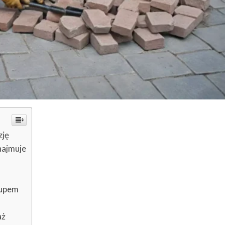
zję
ynajmuje
kupem
aż