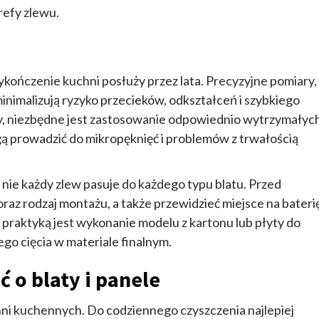
refy zlewu.
kończenie kuchni posłuży przez lata. Precyzyjne pomiary,
imalizują ryzyko przecieków, odkształceń i szybkiego
lny, niezbędne jest zastosowanie odpowiednio wytrzymałyc
 prowadzić do mikropęknięć i problemów z trwałością
ie każdy zlew pasuje do każdego typu blatu. Przed
az rodzaj montażu, a także przewidzieć miejsce na bateri
raktyką jest wykonanie modelu z kartonu lub płyty do
o cięcia w materiale finalnym.
ć o blaty i panele
ni kuchennych. Do codziennego czyszczenia najlepiej