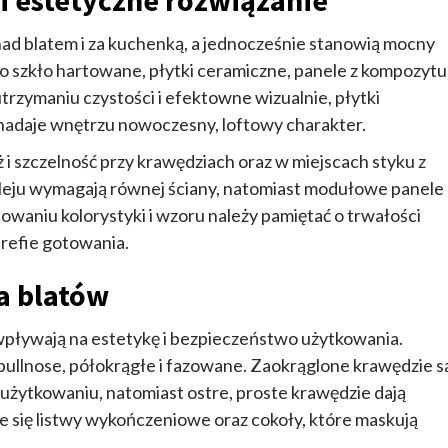
 i estetyczne rozwiązanie
nad blatem i za kuchenką, a jednocześnie stanowią mocny
o szkło hartowane, płytki ceramiczne, panele z kompozytu
utrzymaniu czystości i efektowne wizualnie, płytki
 nadaje wnętrzu nowoczesny, loftowy charakter.
i szczelność przy krawędziach oraz w miejscach styku z
leju wymagają równej ściany, natomiast modułowe panele
waniu kolorystyki i wzoru należy pamiętać o trwałości
refie gotowania.
a blatów
wpływają na estetykę i bezpieczeństwo użytkowania.
 bullnose, półokrągłe i fazowane. Zaokrąglone krawędzie s
 użytkowaniu, natomiast ostre, proste krawędzie dają
 się listwy wykończeniowe oraz cokoły, które maskują