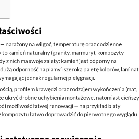
łaściwości
— narażony na wilgoć, temperaturę oraz codzienne
 to kamień naturalny (granity, marmury), kompozyty
y z nich ma swoje zalety: kamień jest odporny na
dużą odporność na plamy i szeroką paletę kolorów, lamina
wymagając jednak regularnej pielęgnacji.
ością, profilem krawędzi oraz rodzajem wykończenia (mat,
 może ukryć drobne uchybienia montażowe, natomiast cieńszy
ć i możliwość łatwej renowacji — na przykład blaty
 z kompozytu łatwo doprowadzić do pierwotnego wyglądu