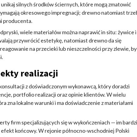
 unikaj silnych środków ściernych, które mogą zmatowić
wymagają okresowego impregnacji; drewno natomiast trze
mi producenta.
pryski, wiele materiałów można naprawić in situ: żywice i
lają przywrócić estetykę, natomiast drewno da się
reagowanie na przecieki lub nieszczelności przy zlewie, by
i.
kty realizacji
 konsultacji z doświadczonym wykonawcą, który doradzi
je, portfolio realizacji oraz opinie klientów. W wielu
ra zna lokalne warunki i ma doświadczenie z materiałami
erty firm specjalizujących się w wykończeniach — im bardzi
y efekt końcowy. W rejonie północno-wschodniej Polski