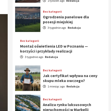
1 tydzień ago
Redakcja
Bez kategorii
Ogrodzenia panelowe dla
posesji miejskiej
3 tygodnie ago
Redakcja
Bez kategorii
Montaż oświetlenia LED w Poznaniu —
korzyści i przykłady realizacji
3 tygodnie ago
Redakcja
Bez kategorii
Jak certyfikat wpływa na ceny
skupu mleka owczego?
1 miesiąc ago
Redakcja
Bez kategorii
Analiza rynku luksusowych
nieruchomości w Marbelli