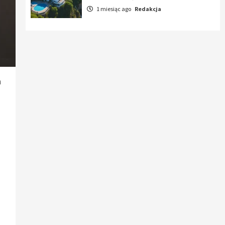
1 miesiąc ago
Redakcja
ń