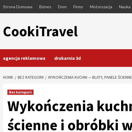
Skip
Strona Domowa
Biznes
Dom
Firmy
Motoryzacja
Nauka
to
content
CookiTravel
agencja reklamowa
drukarnia 3d
HOME
BEZ KATEGORII
WYKOŃCZENIA KUCHNI — BLATY, PANELE ŚCIENNE
Bez kategorii
Wykończenia kuchni
ścienne i obróbki 