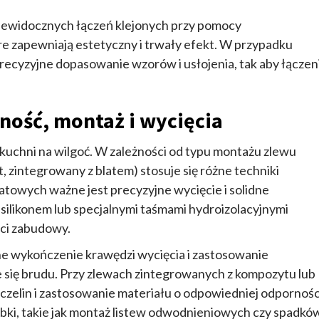
niewidocznych łączeń klejonych przy pomocy
re zapewniają estetyczny i trwały efekt. W przypadku
ecyzyjne dopasowanie wzorów i usłojenia, tak aby łączen
ność, montaż i wycięcia
kuchni na wilgoć. W zależności od typu montażu zlewu
 zintegrowany z blatem) stosuje się różne techniki
towych ważne jest precyzyjne wycięcie i solidne
silikonem lub specjalnymi taśmami hydroizolacyjnymi
ści zabudowy.
ne wykończenie krawędzi wycięcia i zastosowanie
 się brudu. Przy zlewach zintegrowanych z kompozytu lub
czelin i zastosowanie materiału o odpowiedniej odpornośc
ki, takie jak montaż listew odwodnieniowych czy spadkó