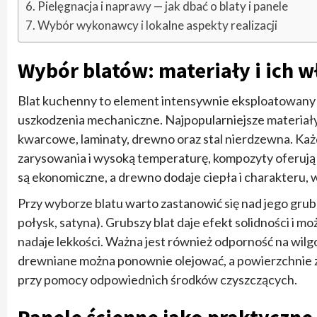
Pielęgnacja i naprawy — jak dbać o blaty i panele
Wybór wykonawcy i lokalne aspekty realizacji
Wybór blatów: materiały i ich w
Blat kuchenny to element intensywnie eksploatowany 
uszkodzenia mechaniczne. Najpopularniejsze materiały
kwarcowe, laminaty, drewno oraz stal nierdzewna. Każd
zarysowania i wysoką temperaturę, kompozyty oferują 
są ekonomiczne, a drewno dodaje ciepła i charakteru, 
Przy wyborze blatu warto zastanowić się nad jego grub
połysk, satyna). Grubszy blat daje efekt solidności i
nadaje lekkości. Ważna jest również odporność na wilgo
drewniane można ponownie olejować, a powierzchnie
przy pomocy odpowiednich środków czyszczących.