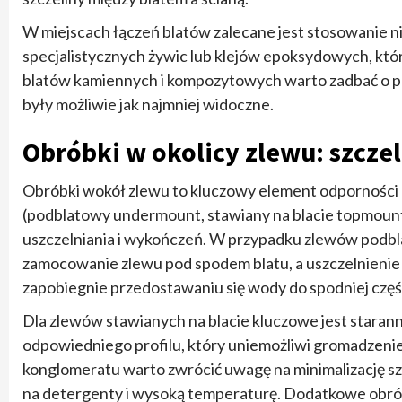
W miejscach łączeń blatów zalecane jest stosowanie 
specjalistycznych żywic lub klejów epoksydowych, któ
blatów kamiennych i kompozytowych warto zadbać o pr
były możliwie jak najmniej widoczne.
Obróbki w okolicy zlewu: szczel
Obróbki wokół zlewu to kluczowy element odporności 
(podblatowy undermount, stawiany na blacie topmount,
uszczelniania i wykończeń. W przypadku zlewów podbla
zamocowanie zlewu pod spodem blatu, a uszczelnienie 
zapobiegnie przedostawaniu się wody do spodniej czę
Dla zlewów stawianych na blacie kluczowe jest staran
odpowiedniego profilu, który uniemożliwi gromadzenie
konglomeratu warto zwrócić uwagę na minimalizację sz
na detergenty i wysoką temperaturę. Dodatkowe obrób