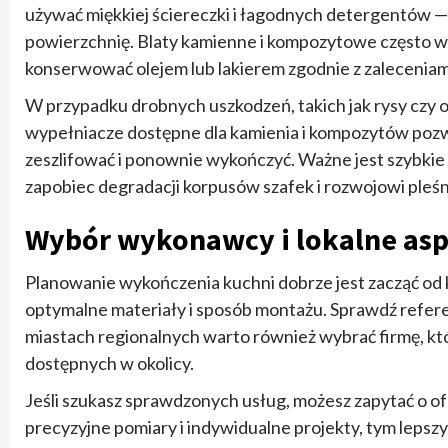
używać miękkiej ściereczki i łagodnych detergentów —
powierzchnię. Blaty kamienne i kompozytowe często 
konserwować olejem lub lakierem zgodnie z zalecenia
W przypadku drobnych uszkodzeń, takich jak rysy czy od
wypełniacze dostępne dla kamienia i kompozytów pozwa
zeszlifować i ponownie wykończyć. Ważne jest szybkie 
zapobiec degradacji korpusów szafek i rozwojowi pleśn
Wybór wykonawcy i lokalne aspe
Planowanie wykończenia kuchni dobrze jest zacząć od
optymalne materiały i sposób montażu. Sprawdź referenc
miastach regionalnych warto również wybrać firmę, któ
dostępnych w okolicy.
Jeśli szukasz sprawdzonych usług, możesz zapytać o of
precyzyjne pomiary i indywidualne projekty, tym lepsz