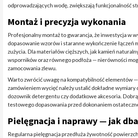
odprowadzających wodę, zwiększają funkcjonalność st
Montaż i precyzja wykonania
Profesjonalny montaż to gwarancja, że inwestycja w wy
dopasowanie wzorów i staranne wykończenie łączeń min
zużycia. Dla materiałów cięższych, jak kamień natura
wsporników oraz równego podłoża — nierówności mogą
zamocowania zlewu.
Warto zwrócić uwagę na kompatybilność elementów — n
zamówieniem wycięć należy ustalić dokładne wymiary or
dozownik detergentu czy dodatkowe akcesoria. Dobrą p
testowego dopasowania przed dokonaniem ostateczneg
Pielęgnacja i naprawy — jak dba
Regularna pielęgnacja przedłuża żywotność powierzch