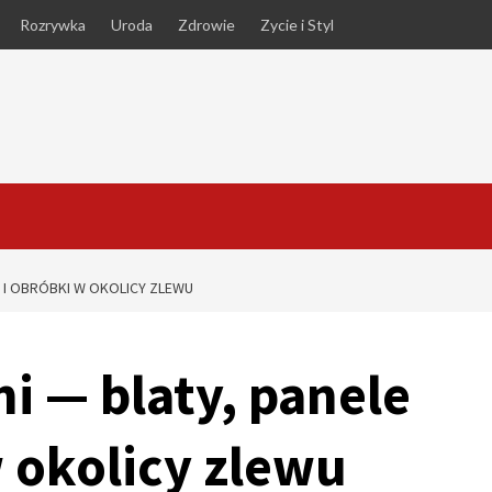
Rozrywka
Uroda
Zdrowie
Zycie i Styl
 I OBRÓBKI W OKOLICY ZLEWU
 — blaty, panele
w okolicy zlewu