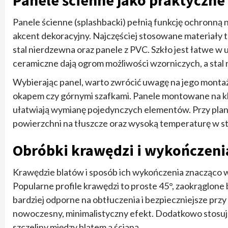
Panele ścienne jako praktyczne
Panele ścienne (splashbacki) pełnią funkcję ochronną 
akcent dekoracyjny. Najczęściej stosowane materiały t
stal nierdzewna oraz panele z PVC. Szkło jest łatwe w 
ceramiczne dają ogrom możliwości wzorniczych, a stal
Wybierając panel, warto zwrócić uwagę na jego montaż 
okapem czy górnymi szafkami. Panele montowane na k
ułatwiają wymianę pojedynczych elementów. Przy plano
powierzchni na tłuszcze oraz wysoką temperaturę w st
Obróbki krawędzi i wykończeni
Krawędzie blatów i sposób ich wykończenia znacząco 
Popularne profile krawędzi to proste 45°, zaokrąglone
bardziej odporne na obtłuczenia i bezpieczniejsze przy
nowoczesny, minimalistyczny efekt. Dodatkowo stosuje
szczeliny między blatem a ścianą.