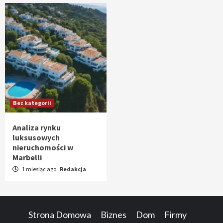
Bez kategorii
Analiza rynku
luksusowych
nieruchomości w
Marbelli
1 miesiąc ago
Redakcja
Strona Domowa
Biznes
Dom
Firmy