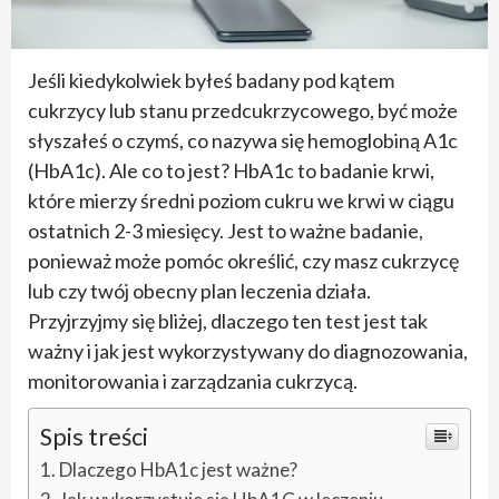
Jeśli kiedykolwiek byłeś badany pod kątem
cukrzycy lub stanu przedcukrzycowego, być może
słyszałeś o czymś, co nazywa się hemoglobiną A1c
(HbA1c). Ale co to jest? HbA1c to badanie krwi,
które mierzy średni poziom cukru we krwi w ciągu
ostatnich 2-3 miesięcy. Jest to ważne badanie,
ponieważ może pomóc określić, czy masz cukrzycę
lub czy twój obecny plan leczenia działa.
Przyjrzyjmy się bliżej, dlaczego ten test jest tak
ważny i jak jest wykorzystywany do diagnozowania,
monitorowania i zarządzania cukrzycą.
Spis treści
Dlaczego HbA1c jest ważne?