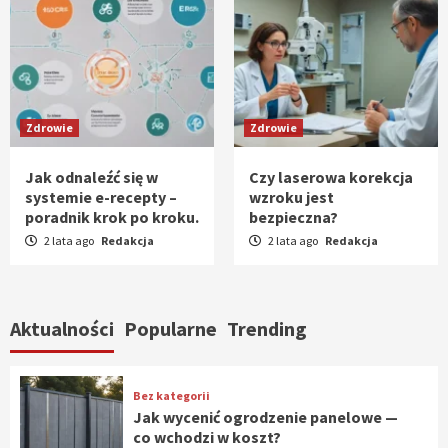
Zdrowie
Zdrowie
Jak odnaleźć się w
Czy laserowa korekcja
systemie e-recepty –
wzroku jest
poradnik krok po kroku.
bezpieczna?
2 lata ago
Redakcja
2 lata ago
Redakcja
Aktualności
Popularne
Trending
Bez kategorii
Jak wycenić ogrodzenie panelowe —
co wchodzi w koszt?