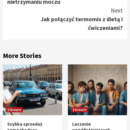
nietrzymaniu moczu
Next
Jak połączyć termomix z dietą i
ćwiczeniami?
More Stories
Zdrowie
Zdrowie
Szybka sprzedaż
Leczenie
samochodu w
współistniejących