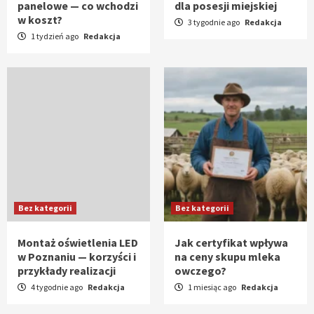
panelowe — co wchodzi
dla posesji miejskiej
w koszt?
3 tygodnie ago
Redakcja
1 tydzień ago
Redakcja
Bez kategorii
Bez kategorii
Montaż oświetlenia LED
Jak certyfikat wpływa
w Poznaniu — korzyści i
na ceny skupu mleka
przykłady realizacji
owczego?
4 tygodnie ago
Redakcja
1 miesiąc ago
Redakcja