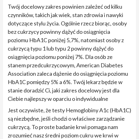
Twój docelowy zakres powinien zależeć od kilku
czynników, takich jak wiek, stan zdrowia i nawyki
dotyczące stylu życia. Ogólnie rzecz biorąc, osoby
bez cukrzycy powinny dążyć do osiągnięcia
poziomu HbA1C poniżej 5,7%, natomiast osoby z
cukrzycą typu 1 lub typu 2 powinny dążyć do
osiągnięcia poziomu poniżej 7%. Dla osób ze
stanem przedcukrzycowym, American Diabetes
Association zaleca dążenie do osiągnięcia poziomu
HbA1C pomiędzy 5% a 6%. Twój lekarz będzie w
stanie doradzić Ci, jaki zakres docelowy jest dla
Ciebie najlepszy w oparciu o indywidualne
Jest oczywiste, że testy Hemoglobiny A1c (HbA1C)
są niezbędne, jeśli chodzi o właściwe zarządzanie
cukrzycą. To proste badanie krwi pomaga nam
zrozumieć nasz średni poziom cukru we krwi w