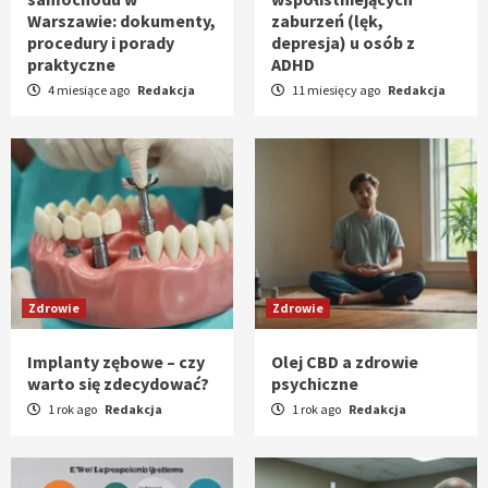
Warszawie: dokumenty,
zaburzeń (lęk,
procedury i porady
depresja) u osób z
praktyczne
ADHD
4 miesiące ago
Redakcja
11 miesięcy ago
Redakcja
Zdrowie
Zdrowie
Implanty zębowe – czy
Olej CBD a zdrowie
warto się zdecydować?
psychiczne
1 rok ago
Redakcja
1 rok ago
Redakcja