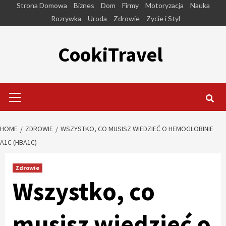
Skip
Strona Domowa
Biznes
Dom
Firmy
Motoryzacja
Nauka
to
Rozrywka
Uroda
Zdrowie
Zycie i Styl
content
CookiTravel
Primary
Menu
HOME
ZDROWIE
WSZYSTKO, CO MUSISZ WIEDZIEĆ O HEMOGLOBINIE
A1C (HBA1C)
Zdrowie
Wszystko, co
musisz wiedzieć o