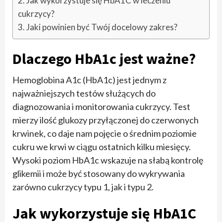
Jak wykorzystuje się HbA1C w leczeniu
cukrzycy?
Jaki powinien być Twój docelowy zakres?
Dlaczego HbA1c jest ważne?
Hemoglobina A1c (HbA1c) jest jednym z
najważniejszych testów służących do
diagnozowania i monitorowania cukrzycy. Test
mierzy ilość glukozy przyłączonej do czerwonych
krwinek, co daje nam pojęcie o średnim poziomie
cukru we krwi w ciągu ostatnich kilku miesięcy.
Wysoki poziom HbA1c wskazuje na słabą kontrolę
glikemii i może być stosowany do wykrywania
zarówno cukrzycy typu 1, jak i typu 2.
Jak wykorzystuje się HbA1C