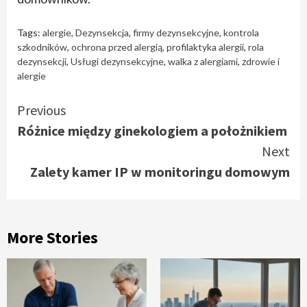
Tags:
alergie
,
Dezynsekcja
,
firmy dezynsekcyjne
,
kontrola
szkodników
,
ochrona przed alergią
,
profilaktyka alergii
,
rola
dezynsekcji
,
Usługi dezynsekcyjne
,
walka z alergiami
,
zdrowie i
alergie
Continue
Previous
Różnice między ginekologiem a położnikiem
Reading
Next
Zalety kamer IP w monitoringu domowym
More Stories