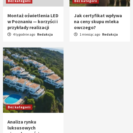
Bez kategorii
Bez kategorii
Montaż oświetlenia LED
Jak certyfikat wpływa
w Poznaniu — korzyści i
na ceny skupu mleka
przykłady realizacji
owczego?
4 tygodnie ago
Redakcja
1 miesiąc ago
Redakcja
Bez kategorii
Analiza rynku
luksusowych