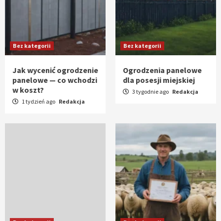
Bez kategorii
Bez kategorii
Jak wycenić ogrodzenie
Ogrodzenia panelowe
panelowe — co wchodzi
dla posesji miejskiej
w koszt?
3 tygodnie ago
Redakcja
1 tydzień ago
Redakcja