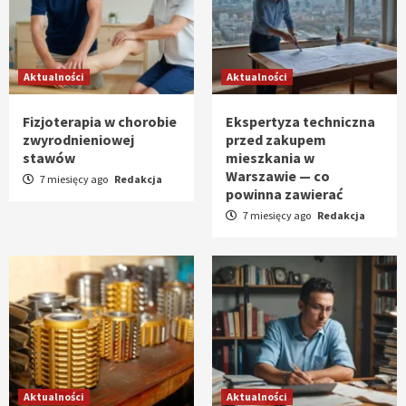
Aktualności
Aktualności
Fizjoterapia w chorobie
Ekspertyza techniczna
zwyrodnieniowej
przed zakupem
stawów
mieszkania w
Warszawie — co
7 miesięcy ago
Redakcja
powinna zawierać
7 miesięcy ago
Redakcja
Aktualności
Aktualności