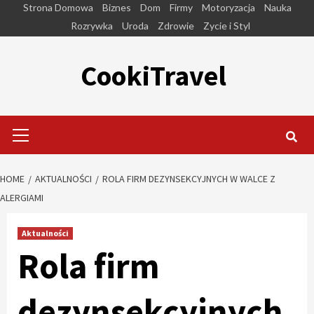
Skip
Strona Domowa
Biznes
Dom
Firmy
Motoryzacja
Nauka
to
Rozrywka
Uroda
Zdrowie
Zycie i Styl
content
CookiTravel
Primary
Menu
HOME
AKTUALNOŚCI
ROLA FIRM DEZYNSEKCYJNYCH W WALCE Z
ALERGIAMI
Aktualności
Rola firm
dezynsekcyjnych