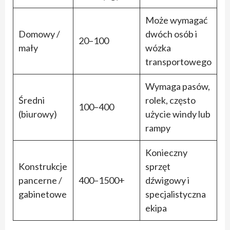
Może wymagać
Domowy /
dwóch osób i
20–100
mały
wózka
transportowego
Wymaga pasów,
Średni
rolek, często
100–400
(biurowy)
użycie windy lub
rampy
Konieczny
Konstrukcje
sprzęt
pancerne /
400–1500+
dźwigowy i
gabinetowe
specjalistyczna
ekipa