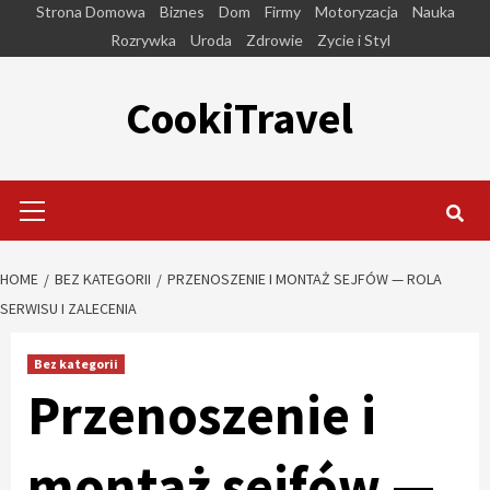
Skip
Strona Domowa
Biznes
Dom
Firmy
Motoryzacja
Nauka
to
Rozrywka
Uroda
Zdrowie
Zycie i Styl
content
CookiTravel
Primary
Menu
HOME
BEZ KATEGORII
PRZENOSZENIE I MONTAŻ SEJFÓW — ROLA
SERWISU I ZALECENIA
Bez kategorii
Przenoszenie i
montaż sejfów —