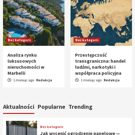
Bez kategorii
Bez kategorii
Analiza rynku
Przestępczość
luksusowych
transgraniczna: handel
nieruchomości w
ludźmi, narkotyki i
Marbelli
współpraca policyjna
1 miesiąc ago
Redakcja
1 miesiąc ago
Redakcja
Aktualności
Popularne
Trending
Bez kategorii
Jak wycenić ogrodzenie panelowe —