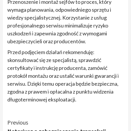
Przenoszenie i montaż sejfów to proces, który
wymaga planowania, odpowiedniego sprzętu i
wiedzy specjalistycznej. Korzystanie z usług
profesjonalnego serwisu minimalizuje ryzyko
uszkodzeń i zapewnia zgodność z wymogami
ubezpieczycieli oraz producentów.
Przed podjęciem działań rekomenduję:
skonsultować się ze specjalistą, sprawdzić
certyfikaty i instrukcję producenta, zamówić
protokół montażu oraz ustalić warunki gwarancji i
serwisu. Dzięki temu operacja będzie bezpieczna,
zgodna z prawem i opłacalna z punktu widzenia
długoterminowej eksploatacji.
Continue
Previous