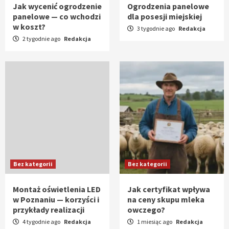
Jak wycenić ogrodzenie
Ogrodzenia panelowe
panelowe — co wchodzi
dla posesji miejskiej
w koszt?
3 tygodnie ago
Redakcja
2 tygodnie ago
Redakcja
Bez kategorii
Bez kategorii
Montaż oświetlenia LED
Jak certyfikat wpływa
w Poznaniu — korzyści i
na ceny skupu mleka
przykłady realizacji
owczego?
4 tygodnie ago
Redakcja
1 miesiąc ago
Redakcja