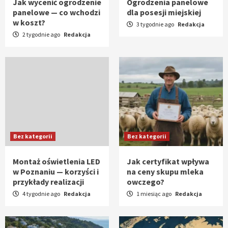
Jak wycenić ogrodzenie
Ogrodzenia panelowe
panelowe — co wchodzi
dla posesji miejskiej
w koszt?
3 tygodnie ago
Redakcja
2 tygodnie ago
Redakcja
Bez kategorii
Bez kategorii
Montaż oświetlenia LED
Jak certyfikat wpływa
w Poznaniu — korzyści i
na ceny skupu mleka
przykłady realizacji
owczego?
4 tygodnie ago
Redakcja
1 miesiąc ago
Redakcja