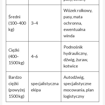
Wózek rolkowy,
Średni
pasy, mata
(100–400
3–4
ochronna,
kg)
ewentualna
winda
Podnośnik
Ciężki
hydrauliczny,
(400–
4–6
dźwig, żuraw,
1500 kg)
kotwice
Bardzo
Autodźwig,
ciężki
specjalistyczna
specjalistyczne
(powyżej
ekipa
mocowania, plan
1500 kg)
logistyczny