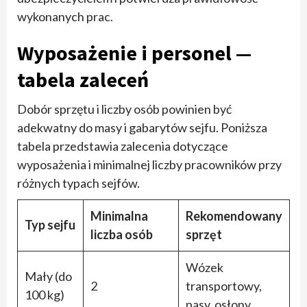
wykonanych prac.
Wyposażenie i personel —
tabela zaleceń
Dobór sprzętu i liczby osób powinien być
adekwatny do masy i gabarytów sejfu. Poniższa
tabela przedstawia zalecenia dotyczące
wyposażenia i minimalnej liczby pracowników przy
różnych typach sejfów.
Minimalna
Rekomendowany
Typ sejfu
liczba osób
sprzęt
Wózek
Mały (do
2
transportowy,
100 kg)
pasy, osłony