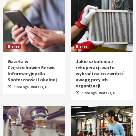
Biznes
Biznes
Gazeta w
Jakie szkolenia z
Częstochowie: Serwis
rekuperacji warto
Informacyjny dla
wybrać i na co zwrócić
Społeczności Lokalnej
uwagę przy ich
organizacji
2 lata ago
Redakcja
2 lata ago
Redakcja