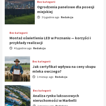
Bez kategorii
Ogrodzenia panelowe dla posesji
miejskiej
3 tygodnie ago
Redakcja
Bez kategorii
Montaż oświetlenia LED w Poznaniu — korzyści i
przykłady realizacji
4 tygodnie ago
Redakcja
Bez kategorii
Jak certyfikat wpływa na ceny skupu
mleka owczego?
1 miesiąc ago
Redakcja
Bez kategorii
Analiza rynku luksusowych
nieruchomości w Marbelli
1 miesiąc ago
Redakcja