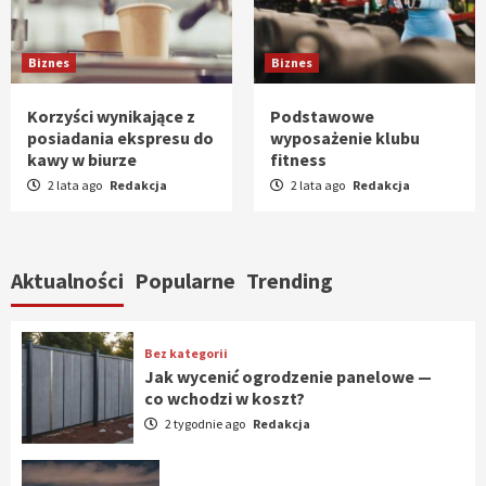
Biznes
Biznes
Korzyści wynikające z
Podstawowe
posiadania ekspresu do
wyposażenie klubu
kawy w biurze
fitness
2 lata ago
Redakcja
2 lata ago
Redakcja
Aktualności
Popularne
Trending
Bez kategorii
Jak wycenić ogrodzenie panelowe —
co wchodzi w koszt?
2 tygodnie ago
Redakcja