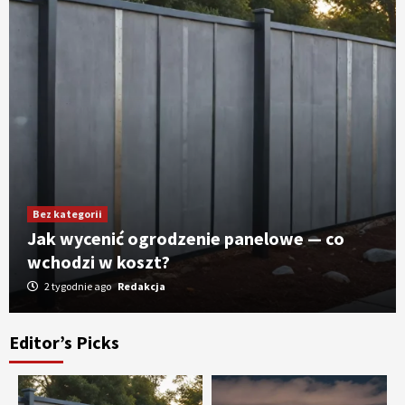
Bez kategorii
Jak wycenić ogrodzenie panelowe — co
wchodzi w koszt?
2 tygodnie ago
Redakcja
Editor’s Picks
Bez kategorii
Montaż oświetlenia LED w Poznaniu —
korzyści i przykłady realizacji