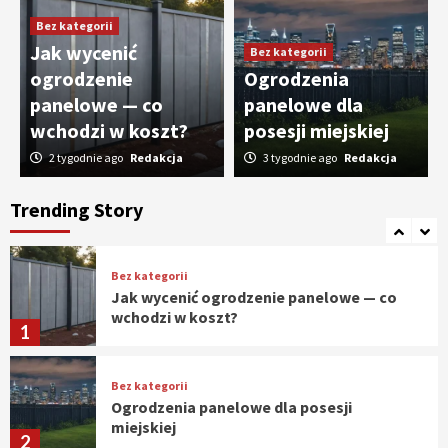
3
Bez kategorii
Jak wycenić
Bez kategorii
Bez kategorii
ogrodzenie
Ogrodzenia
Jak certyfikat wpływa na ceny skupu
mleka owczego?
panelowe — co
panelowe dla
4
wchodzi w koszt?
posesji miejskiej
2 tygodnie ago
Redakcja
3 tygodnie ago
Redakcja
Bez kategorii
Analiza rynku luksusowych
Trending Story
nieruchomości w Marbelli
5
Bez kategorii
Jak wycenić ogrodzenie panelowe — co
wchodzi w koszt?
1
Bez kategorii
Ogrodzenia panelowe dla posesji
miejskiej
2