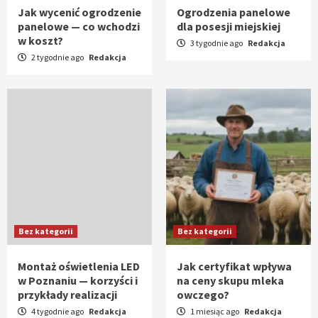
Jak wycenić ogrodzenie
Ogrodzenia panelowe
panelowe — co wchodzi
dla posesji miejskiej
w koszt?
3 tygodnie ago
Redakcja
2 tygodnie ago
Redakcja
Bez kategorii
Bez kategorii
Montaż oświetlenia LED
Jak certyfikat wpływa
w Poznaniu — korzyści i
na ceny skupu mleka
przykłady realizacji
owczego?
4 tygodnie ago
Redakcja
1 miesiąc ago
Redakcja