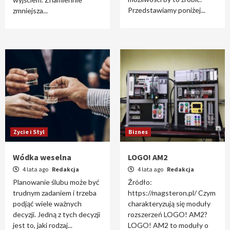
Przedstawiamy poniżej...
zmniejsza...
Zycie i Styl
Biznes
Wódka weselna
LOGO! AM2
4 lata ago
Redakcja
4 lata ago
Redakcja
Planowanie ślubu może być
Źródło:
trudnym zadaniem i trzeba
https://magsteron.pl/ Czym
podjąć wiele ważnych
charakteryzują się moduły
decyzji. Jedną z tych decyzji
rozszerzeń LOGO! AM2?
jest to, jaki rodzaj...
LOGO! AM2 to moduły o