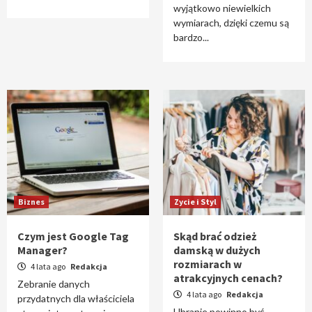
wyjątkowo niewielkich
wymiarach, dzięki czemu są
bardzo...
Biznes
Zycie i Styl
Czym jest Google Tag
Skąd brać odzież
Manager?
damską w dużych
rozmiarach w
4 lata ago
Redakcja
atrakcyjnych cenach?
Zebranie danych
4 lata ago
Redakcja
przydatnych dla właściciela
Ubranie powinno być