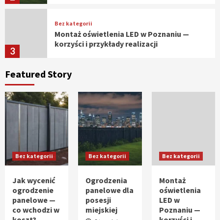
Bez kategorii
Montaż oświetlenia LED w Poznaniu —
korzyści i przykłady realizacji
3
Featured Story
Bez kategorii
Jak certyfikat wpływa na ceny skupu
mleka owczego?
4
Bez kategorii
Analiza rynku luksusowych
nieruchomości w Marbelli
Bez kategorii
Bez kategorii
Bez kategorii
5
Jak wycenić
Ogrodzenia
Montaż
Bez kategorii
ogrodzenie
panelowe dla
oświetlenia
Jak wycenić ogrodzenie panelowe — co
panelowe —
posesji
LED w
wchodzi w koszt?
co wchodzi w
miejskiej
Poznaniu —
1
koszt?
korzyści i