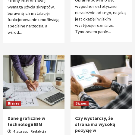
strony internetowej
wygodne i estetyczne,
wymaga użycia skryptów.
niezależnie od tego, na jaką
Sprawną ich instalację i
jest okazję i w jakim
funkcjonowanie umożliwiają
występuje rozmiarze.
specjalne narzędzia, a
Tymczasem panie...
wśród...
Biznes
Biznes
Dane graficzne w
Czy wystarczy, że
technologii BIM
strona ma wysoką
pozycję w
4 lata ago
Redakcja