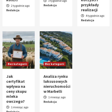
3 tygodnie ago
przykłady
Redakcja
2 tygodnie ago
realizacji
Bez kategorii
Redakcja
Ogrodzenia panelowe dla posesji
4 tygodnie ago
miejskiej
Redakcja
2
Bez kategorii
Montaż oświetlenia LED w Poznaniu —
korzyści i przykłady realizacji
3
Bez kategorii
Bez kategorii
Bez kategorii
Jak certyfikat wpływa na ceny skupu
mleka owczego?
Jak
Analiza rynku
4
certyfikat
luksusowych
wpływa na
nieruchomości
ceny skupu
w Marbelli
Bez kategorii
mleka
Analiza rynku luksusowych
1 miesiąc ago
owczego?
Redakcja
nieruchomości w Marbelli
5
1 miesiąc ago
Redakcja