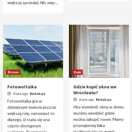
większą sprzedaż. Nic więc...
Biznes
Dom
Fotowoltaika
Gdzie kupić okna we
Wrocławiu?
4 lata ago
Redakcja
4 lata ago
Redakcja
Fotowoltaika gra w
Aby wymienić okna w domu
dzisiejszym świecie jeszcze
musimy wiedzieć gdzie
większą rolę, natomiast to
można zakupić nowe. Mamy
dlatego, iż stała się ona
przynajmniej kilka
często dostępnym
możliwości by to zrobić.
wyjściem. Znamiennie