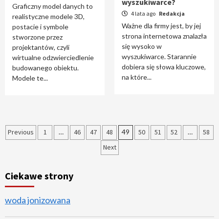
wyszukiwarce?
Graficzny model danych to
4 lata ago
Redakcja
realistyczne modele 3D,
Ważne dla firmy jest, by jej
postacie i symbole
strona internetowa znalazła
stworzone przez
się wysoko w
projektantów, czyli
wyszukiwarce. Starannie
wirtualne odzwierciedlenie
dobiera się słowa kluczowe,
budowanego obiektu.
na które...
Modele te...
Stronicowanie
Previous
1
…
46
47
48
49
50
51
52
…
58
Next
wpisów
Ciekawe strony
woda jonizowana