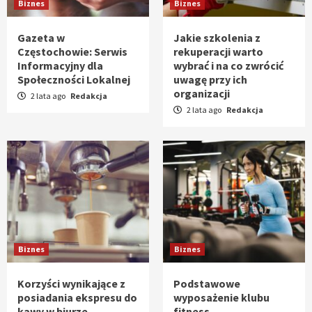
Biznes
Biznes
Gazeta w
Jakie szkolenia z
Częstochowie: Serwis
rekuperacji warto
Informacyjny dla
wybrać i na co zwrócić
Społeczności Lokalnej
uwagę przy ich
organizacji
2 lata ago
Redakcja
2 lata ago
Redakcja
Biznes
Biznes
Korzyści wynikające z
Podstawowe
posiadania ekspresu do
wyposażenie klubu
kawy w biurze
fitness