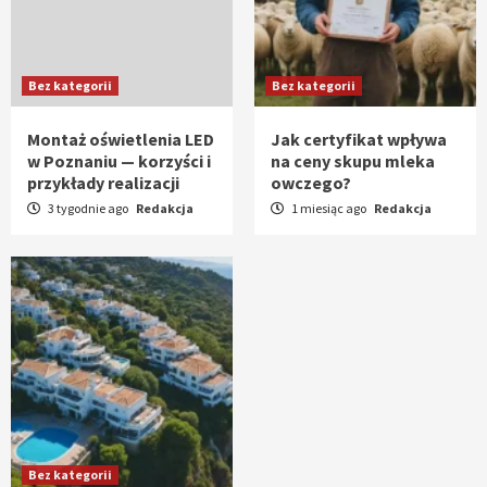
Bez kategorii
Bez kategorii
Montaż oświetlenia LED
Jak certyfikat wpływa
w Poznaniu — korzyści i
na ceny skupu mleka
przykłady realizacji
owczego?
3 tygodnie ago
Redakcja
1 miesiąc ago
Redakcja
Bez kategorii