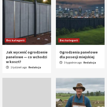
Bez kategorii
Bez kategorii
Jak wycenić ogrodzenie
Ogrodzenia panelowe
panelowe — co wchodzi
dla posesji miejskiej
w koszt?
3 tygodnie ago
Redakcja
1 tydzień ago
Redakcja