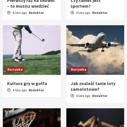
Pierwszy raz na siłowni
Czy taniec jest
– to musisz wiedzieć
sportem?
4 lata ago
Redaktor
4 lata ago
Redaktor
Rozrywka
Rozrywka
Kultura gry w golfa
Jak znaleźć tanie loty
samolotowe?
4 lata ago
Redaktor
4 lata ago
Redaktor