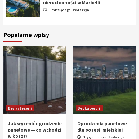
nieruchomości w Marbelli
1 miesiąc ago
Redakcja
Popularne wpisy
Bez kategorii
Bez kategorii
Jak wycenić ogrodzenie
Ogrodzenia panelowe
panelowe — co wchodzi
dla posesji miejskiej
w koszt?
3 tygodnie ago
Redakcja