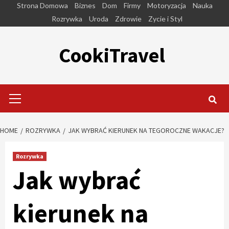
Skip
Strona Domowa
Biznes
Dom
Firmy
Motoryzacja
Nauka
to
Rozrywka
Uroda
Zdrowie
Zycie i Styl
content
CookiTravel
Primary
Menu
HOME
ROZRYWKA
JAK WYBRAĆ KIERUNEK NA TEGOROCZNE WAKACJE?
Rozrywka
Jak wybrać
kierunek na