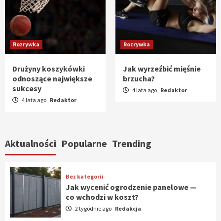
Rozrywka
Rozrywka
Drużyny koszykówki
Jak wyrzeźbić mięśnie
odnoszące największe
brzucha?
sukcesy
4 lata ago
Redaktor
4 lata ago
Redaktor
Aktualności
Popularne
Trending
Bez kategorii
Jak wycenić ogrodzenie panelowe —
co wchodzi w koszt?
2 tygodnie ago
Redakcja