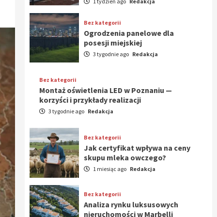
1 tydzień ago
Redakcja
Bez kategorii
Ogrodzenia panelowe dla
posesji miejskiej
3 tygodnie ago
Redakcja
Bez kategorii
Montaż oświetlenia LED w Poznaniu —
korzyści i przykłady realizacji
3 tygodnie ago
Redakcja
Bez kategorii
Jak certyfikat wpływa na ceny
skupu mleka owczego?
1 miesiąc ago
Redakcja
Bez kategorii
Analiza rynku luksusowych
nieruchomości w Marbelli