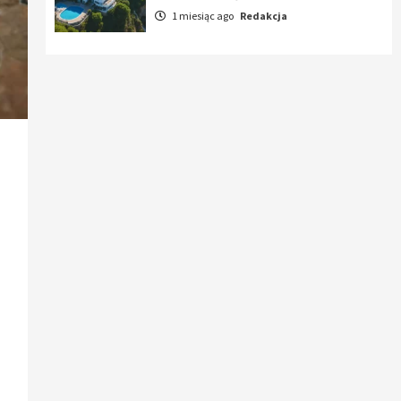
1 miesiąc ago
Redakcja