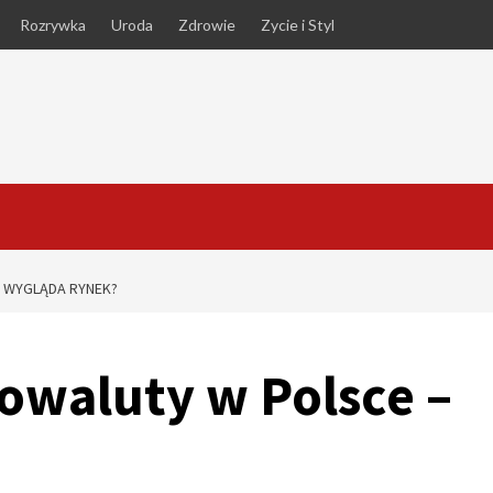
Rozrywka
Uroda
Zdrowie
Zycie i Styl
K WYGLĄDA RYNEK?
owaluty w Polsce –
?