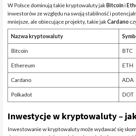
W Polsce dominują takie kryptowaluty jak
Bitcoin
i
Eth
inwestorów ze względu na swoją stabilność i potencja
mniejsze, ale obiecujące projekty, takie jak
Cardano
cz
Nazwa kryptowaluty
Symb
Bitcoin
BTC
Ethereum
ETH
Cardano
ADA
Polkadot
DOT
Inwestycje w kryptowaluty – ja
Inwestowanie w kryptowaluty może wydawać się skompl