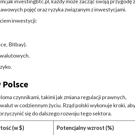
i jak investingbtc.pl, każdy może zacząć swoją przygodę 
tawowych pojęć oraz ryzyka związanym z inwestycjami.
ciem inwestycji:
e, Bitbay).
towalutowych.
zyko.
 Polsce
eloma czynnikami, takimi jak zmiana regulacji prawnych,
walut w codziennym życiu. Rząd polski wykonuje kroki, ab
rzyczynić się do dalszego rozwoju tego sektora.
ość (w $)
Potencjalny wzrost (%)