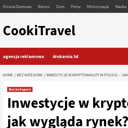
Skip
Strona Domowa
Biznes
Dom
Firmy
Motoryzacja
Nauka
to
content
CookiTravel
agencja reklamowa
drukarnia 3d
HOME
BEZ KATEGORII
INWESTYCJE W KRYPTOWALUTY W POLSCE – JA
Bez kategorii
Inwestycje w krypt
jak wygląda rynek