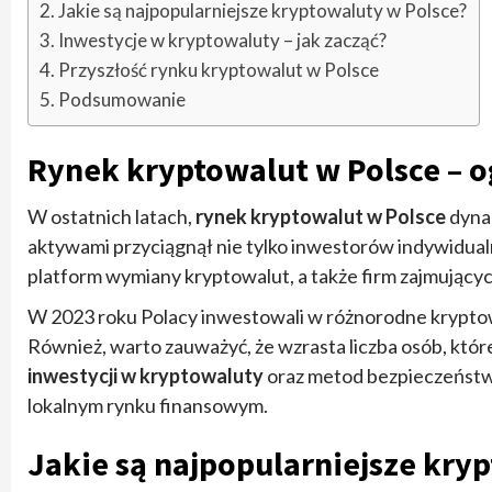
Jakie są najpopularniejsze kryptowaluty w Polsce?
Inwestycje w kryptowaluty – jak zacząć?
Przyszłość rynku kryptowalut w Polsce
Podsumowanie
Rynek kryptowalut w Polsce – o
W ostatnich latach,
rynek kryptowalut w Polsce
dynam
aktywami przyciągnął nie tylko inwestorów indywidualn
platform wymiany kryptowalut, a także firm zajmującyc
W 2023 roku Polacy inwestowali w różnorodne kryptowa
Również, warto zauważyć, że wzrasta liczba osób, któr
inwestycji w kryptowaluty
oraz metod bezpieczeństwa
lokalnym rynku finansowym.
Jakie są najpopularniejsze kry