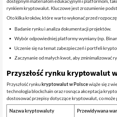
dostępnym materiałom edukacyjnym i platformom, takim
rynkiem kryptowalut. Kluczowe jest zrozumienie pods
Oto kilka kroków, które warto wykonać przed rozpoczę
Badanie rynku i analiza dokumentacji projektów.
Wybór odpowiedniej platformy wymiany (np. Binanc
Uczenie się na temat zabezpieczeń i portfeli kryp
Zaczynanie od małych kwot, aby zminimalizować ry
Przyszłość rynku kryptowalut w
Przyszłość rynku
kryptowalut w Polsce
wiąże się z wi
technologia blockchain oraz rosnąca akceptacja krypto
dostosować przepisy dotyczące kryptowalut, co może p
Nazwa kryptowaluty
Przewidywana wart