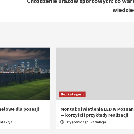
Chłodzenie urazów sportowych: co war
wiedzie
Bez kategorii
elowe dla posesji
Montaż oświetlenia LED w Poznan
— korzyści i przykłady realizacji
edakcja
3 tygodnie ago
Redakcja