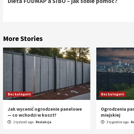
Dieta FODMAP a SIBO – jak sobie pomóc?
Reading
More Stories
Bez kategorii
Bez kategorii
Jak wycenić ogrodzenie panelowe
Ogrodzenia pan
— co wchodzi w koszt?
miejskiej
1 tydzień ago
Redakcja
3 tygodnie ago
R