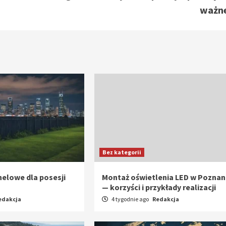
ważn
Bez kategorii
elowe dla posesji
Montaż oświetlenia LED w Poznan
— korzyści i przykłady realizacji
edakcja
4 tygodnie ago
Redakcja