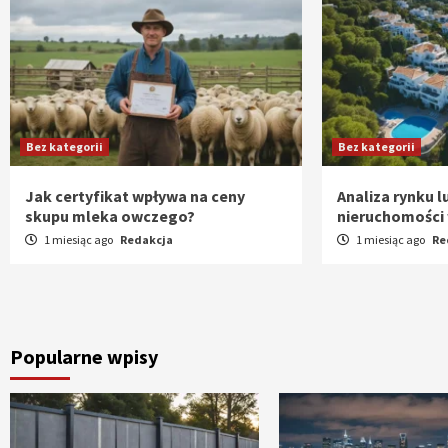
Bez kategorii
Bez kategorii
Jak certyfikat wpływa na ceny
Analiza rynku 
skupu mleka owczego?
nieruchomości 
1 miesiąc ago
Redakcja
1 miesiąc ago
Re
Popularne wpisy