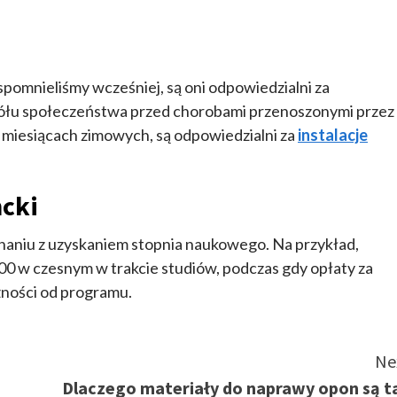
spomnieliśmy wcześniej, są oni odpowiedzialni za
ółu społeczeństwa przed chorobami przenoszonymi przez
 miesiącach zimowych, są odpowiedzialni za
instalacje
ncki
naniu z uzyskaniem stopnia naukowego. Na przykład,
00 w czesnym w trakcie studiów, podczas gdy opłaty za
żności od programu.
Ne
Dlaczego materiały do naprawy opon są t