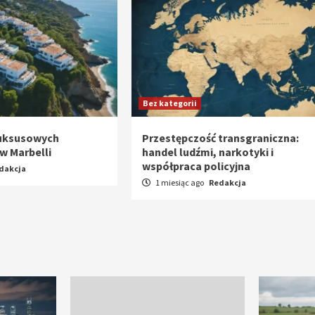
Bez kategorii
luksusowych
Przestępczość transgraniczna:
w Marbelli
handel ludźmi, narkotyki i
współpraca policyjna
dakcja
1 miesiąc ago
Redakcja