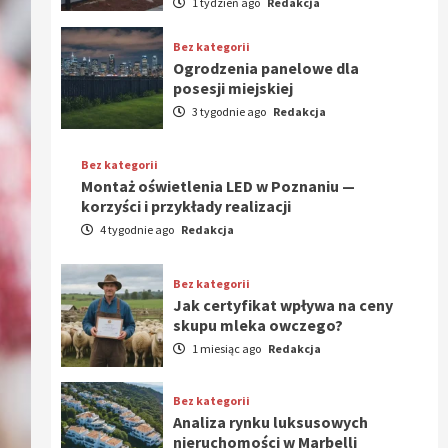
1 tydzień ago
Redakcja
Bez kategorii
Ogrodzenia panelowe dla
posesji miejskiej
3 tygodnie ago
Redakcja
Bez kategorii
Montaż oświetlenia LED w Poznaniu —
korzyści i przykłady realizacji
4 tygodnie ago
Redakcja
Bez kategorii
Jak certyfikat wpływa na ceny
skupu mleka owczego?
1 miesiąc ago
Redakcja
Bez kategorii
Analiza rynku luksusowych
nieruchomości w Marbelli