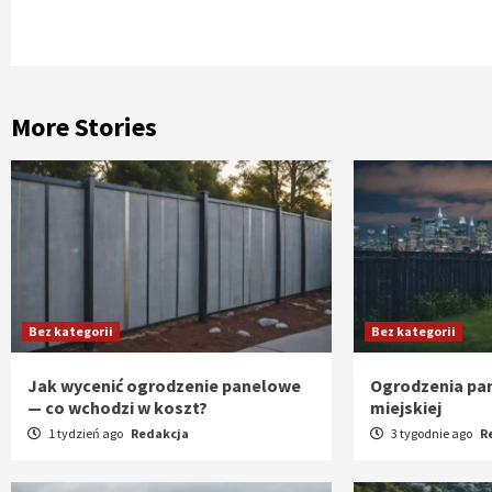
Reading
More Stories
Bez kategorii
Bez kategorii
Jak wycenić ogrodzenie panelowe
Ogrodzenia pan
— co wchodzi w koszt?
miejskiej
1 tydzień ago
Redakcja
3 tygodnie ago
R