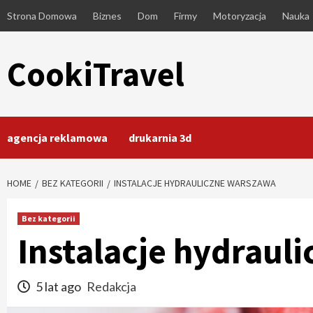
Skip
Strona Domowa
Biznes
Dom
Firmy
Motoryzacja
Nauka
to
content
CookiTravel
agencja reklamowa
drukarnia 3d
HOME
BEZ KATEGORII
INSTALACJE HYDRAULICZNE WARSZAWA
Bez kategorii
Instalacje hydraul
5 lat ago
Redakcja