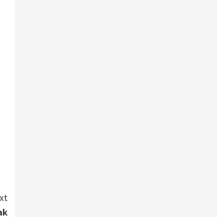
xt
ak