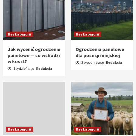
Bez kategorii
Bez kategorii
Jak wycenić ogrodzenie
Ogrodzenia panelowe
panelowe — co wchodzi
dla posesji miejskiej
w koszt?
3 tygodnie ago
Redakcja
1 tydzień ago
Redakcja
Bez kategorii
Bez kategorii