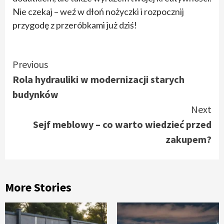
Nie czekaj – weź w dłoń nożyczki i rozpocznij
przygodę z przeróbkami już dziś!
Continue
Previous
Rola hydrauliki w modernizacji starych
Reading
budynków
Next
Sejf meblowy – co warto wiedzieć przed
zakupem?
More Stories