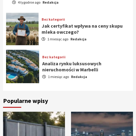
4 tygodnie ago
Redakcja
Bez kategorii
Jak certyfikat wpływa na ceny skupu
mleka owczego?
1 miesiąc ago
Redakcja
Bez kategorii
Analiza rynku luksusowych
nieruchomości w Marbelli
1 miesiąc ago
Redakcja
Popularne wpisy