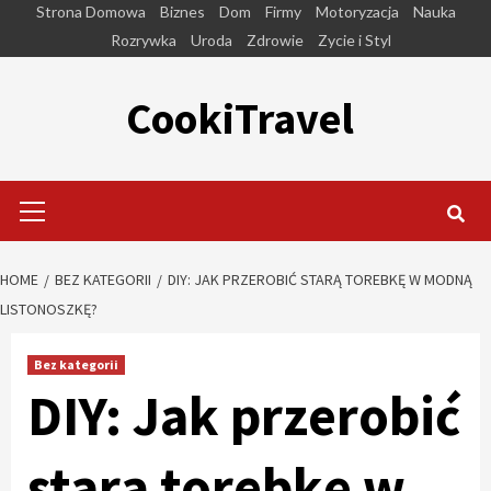
Skip
Strona Domowa
Biznes
Dom
Firmy
Motoryzacja
Nauka
to
Rozrywka
Uroda
Zdrowie
Zycie i Styl
content
CookiTravel
Primary
Menu
HOME
BEZ KATEGORII
DIY: JAK PRZEROBIĆ STARĄ TOREBKĘ W MODNĄ
LISTONOSZKĘ?
Bez kategorii
DIY: Jak przerobić
starą torebkę w