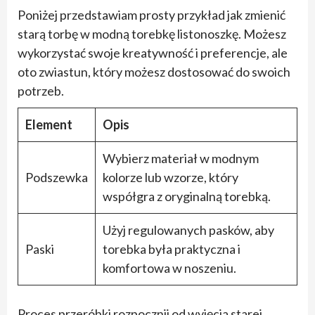
Poniżej przedstawiam prosty przykład jak zmienić
starą torbę w modną torebkę listonoszkę. Możesz
wykorzystać swoje kreatywność i preferencje, ale
oto zwiastun, który możesz dostosować do swoich
potrzeb.
Element
Opis
Wybierz materiał w modnym
Podszewka
kolorze lub wzorze, który
współgra z oryginalną torebką.
Użyj regulowanych pasków, aby
Paski
torebka była praktyczna i
komfortowa w noszeniu.
Proces przeróbki rozpocznij od wyjęcia starej