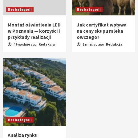
Bez kategorii
Bez kategorii
Montaż oświetlenia LED
Jak certyfikat wpływa
w Poznaniu — korzyści i
na ceny skupu mleka
przykłady realizacji
owczego?
4 tygodnie ago
Redakcja
1 miesiąc ago
Redakcja
Bez kategorii
Analiza rynku