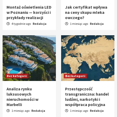
Montaż oświetlenia LED
Jak certyfikat wpływa
w Poznaniu — korzyści i
na ceny skupu mleka
przykłady realizacji
owczego?
4 tygodnie ago
Redakcja
1 miesiąc ago
Redakcja
Bez kategorii
Bez kategorii
Analiza rynku
Przestępczość
luksusowych
transgraniczna: handel
nieruchomości w
ludźmi, narkotyki i
Marbelli
współpraca policyjna
1 miesiąc ago
Redakcja
1 miesiąc ago
Redakcja