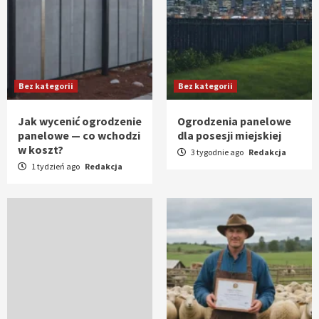
Bez kategorii
Bez kategorii
Jak wycenić ogrodzenie
Ogrodzenia panelowe
panelowe — co wchodzi
dla posesji miejskiej
w koszt?
3 tygodnie ago
Redakcja
1 tydzień ago
Redakcja