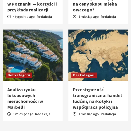
w Poznaniu — korzyści i
na ceny skupu mleka
przykłady realizacji
owczego?
4 tygodnie ago
Redakcja
1 miesiąc ago
Redakcja
Bez kategorii
Bez kategorii
Analiza rynku
Przestępczość
luksusowych
transgraniczna: handel
nieruchomości w
ludźmi, narkotyki i
Marbelli
współpraca policyjna
1 miesiąc ago
Redakcja
1 miesiąc ago
Redakcja