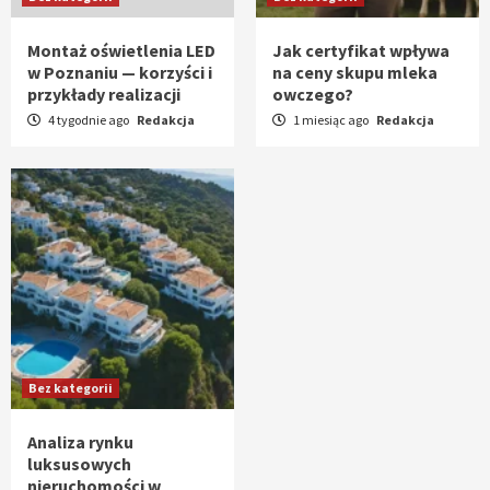
Montaż oświetlenia LED
Jak certyfikat wpływa
w Poznaniu — korzyści i
na ceny skupu mleka
przykłady realizacji
owczego?
4 tygodnie ago
Redakcja
1 miesiąc ago
Redakcja
Bez kategorii
Analiza rynku
luksusowych
nieruchomości w