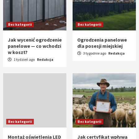
Bez kategorii
Bez kategorii
Jak wycenić ogrodzenie
Ogrodzenia panelowe
panelowe — co wchodzi
dla posesji miejskiej
w koszt?
3 tygodnie ago
Redakcja
1 tydzień ago
Redakcja
Bez kategorii
Bez kategorii
Montaż oświetlenia LED
Jak certyfikat wpływa