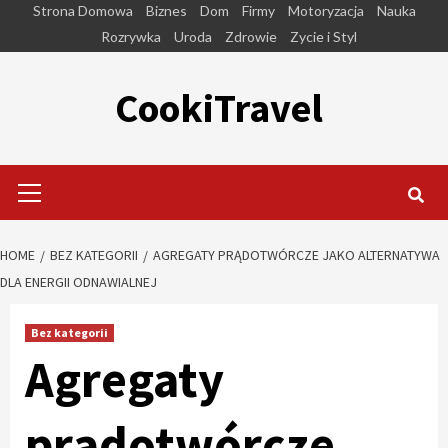
Skip
Strona Domowa
Biznes
Dom
Firmy
Motoryzacja
Nauka
to
Rozrywka
Uroda
Zdrowie
Zycie i Styl
content
CookiTravel
Primary
Menu
HOME
BEZ KATEGORII
AGREGATY PRĄDOTWÓRCZE JAKO ALTERNATYWA
DLA ENERGII ODNAWIALNEJ
Bez kategorii
Agregaty
prądotwórcze